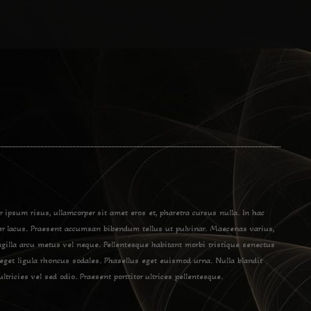
r ipsum risus, ullamcorper sit amet eros et, pharetra cursus nulla. In hac
mper lacus. Praesent accumsan bibendum tellus ut pulvinar. Maecenas varius,
ngilla arcu metus vel neque. Pellentesque habitant morbi tristique senectus
 eget ligula rhoncus sodales. Phasellus eget euismod urna. Nulla blandit
ltricies vel sed odio. Praesent porttitor ultrices pellentesque.