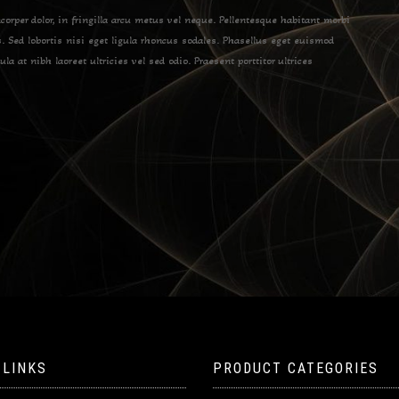
per dolor, in fringilla arcu metus vel neque. Pellentesque habitant morbi
. Sed lobortis nisi eget ligula rhoncus sodales. Phasellus eget euismod
la at nibh laoreet ultricies vel sed odio. Praesent porttitor ultrices
 LINKS
PRODUCT CATEGORIES