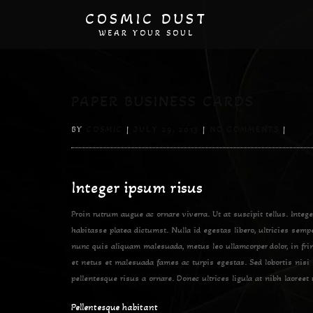
COSMIC DUST
WEAR YOUR SOUL
PAPER BUSINESS CARDS
BY
COSMIC
|
JULY 29, 2013
|
NO COMMENTS
|
Integer ipsum risus
Proin rutrum augue ac ornare viverra. Ut at suscipit tellus. Intege
habitasse platea dictumst. Nulla id egestas libero, ultricies se
nunc quis aliquam malesuada, metus leo ullamcorper dolor, in fri
et netus et malesuada fames ac turpis egestas. Sed lobortis nisi
pellentesque risus a ornare. Donec ultrices ligula at nibh laoreet u
Pellentesque habitant